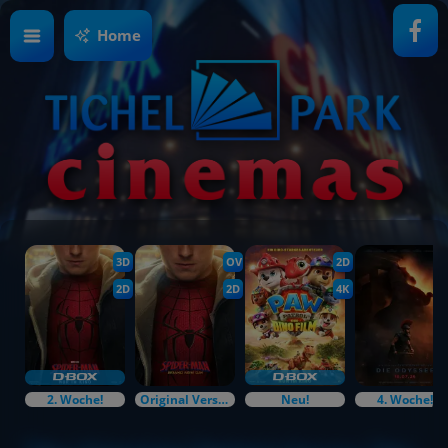
Home
3D
OV
2D
2D
2D
4K
2. Woche!
Original Versions
Neu!
4. Woche!