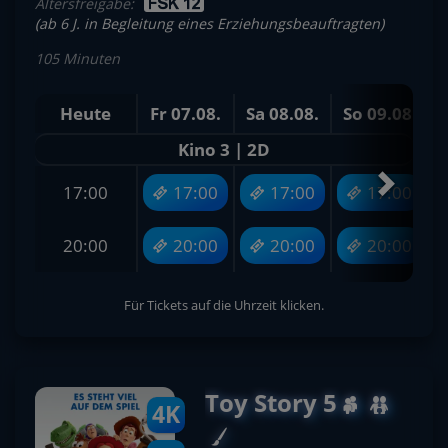
Altersfreigabe:
(ab 6 J. in Begleitung eines Erziehungsbeauftragten)
105 Minuten
Heute
Fr 07.08.
Sa 08.08.
So 09.08.
M
Kino 3 | 2D
17:00
17:00
17:00
17:00
20:00
20:00
20:00
20:00
Für Tickets auf die Uhrzeit klicken.
Toy Story 5
4K