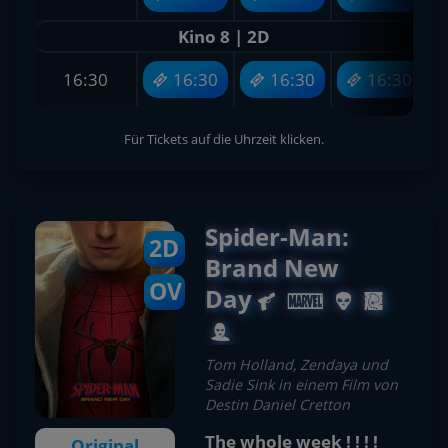
Kino 8 | 2D
16:30
16:30
16:30
16:30
Für Tickets auf die Uhrzeit klicken.
Spider-Man:
2D
Brand New
OV
Day
Tom Holland, Zendaya und
Sadie Sink in einem Film von
Destin Daniel Cretton
The whole week ! ! ! !
Original