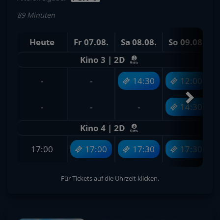
89 Minuten
Heute
Fr 07.08.
Sa 08.08.
So 09.08.
M
Kino 3 | 2D
-
-
14:30
12:00
-
-
-
14:30
Kino 4 | 2D
17:00
17:00
17:30
17:30
Für Tickets auf die Uhrzeit klicken.