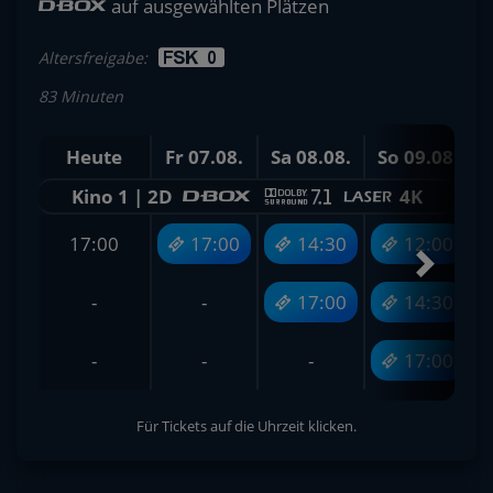
auf ausgewählten Plätzen
Altersfreigabe:
83 Minuten
Heute
Fr 07.08.
Sa 08.08.
So 09.08.
M
Kino 1 | 2D
4K
17:00
17:00
14:30
12:00
-
-
17:00
14:30
-
-
-
17:00
Für Tickets auf die Uhrzeit klicken.