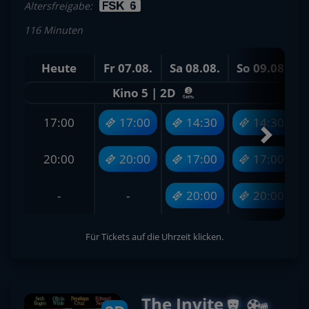
Altersfreigabe:
116 Minuten
Heute
Fr 07.08.
Sa 08.08.
So 09.08.
M
Kino 5 | 2D
17:00
17:00
14:30
14:30
20:00
20:00
17:00
17:00
-
-
20:00
20:00
Für Tickets auf die Uhrzeit klicken.
The Invite