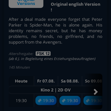
Versions
Original english Version
!
After a deal made everyone forget that Peter
Parker is Spider-Man, he is alone again. His
identity remains secret, but he has money
problems, no friends, no girlfriend, and no
support from the Avengers.
Altersfreigabe:
(ab 6 J. in Begleitung eines Erziehungsbeauftragten)
145 Minuten
Heute
Fr 07.08.
Sa 08.08.
So 09.08.
Kino 2 | 2D OV
19:30
19:30
19:30
19:30