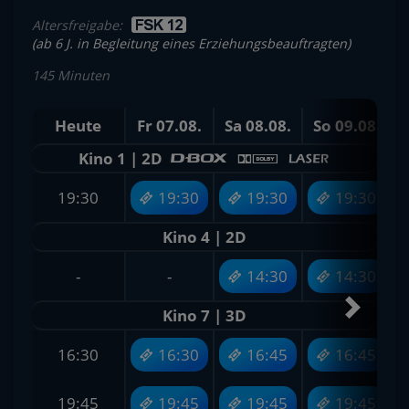
Altersfreigabe:
(ab 6 J. in Begleitung eines Erziehungsbeauftragten)
145 Minuten
Heute
Fr 07.08.
Sa 08.08.
So 09.08.
M
Kino 1 | 2D
19:30
19:30
19:30
19:30
Kino 4 | 2D
-
-
14:30
14:30
Kino 7 | 3D
16:30
16:30
16:45
16:45
19:45
19:45
19:45
19:45