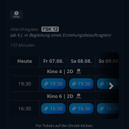
Altersfreigabe:
(ab 6 J. in Begleitung eines Erziehungsbeauftragten)
172 Minuten
Heute
Fr 07.08.
Sa 08.08.
So 09.08.
M
Kino 4 | 2D
19:30
19:30
19:30
19:30
Kino 6 | 2D
16:30
16:30
16:30
16:30
Für Tickets auf die Uhrzeit klicken.