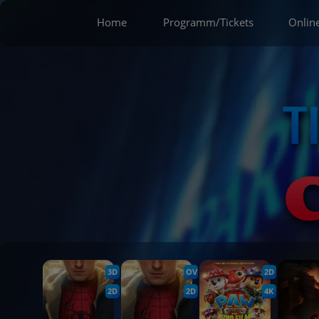
Home
Programm/Tickets
Onlin
3D
OV
2D
2D
2D
4K