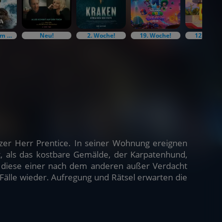
4. Woche!Im Bundesstart
Neu!
2. Woche!
19. Woche!
12. Woch
er Herr Prentice. In seiner Wohnung ereignen
et, als das kostbare Gemälde, der Karpatenhund,
 diese einer nach dem anderen außer Verdacht
n Fälle wieder. Aufregung und Rätsel erwarten die