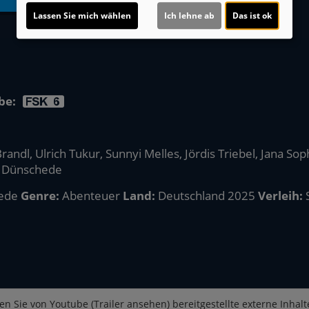
Lassen Sie mich wählen
Ich lehne ab
Das ist ok
be:
ndl, Ulrich Tukur, Sunnyi Melles, Jördis Triebel, Jana Soph
m Dünschede
ede
Genre:
Abenteuer
Land:
Deutschland 2025
Verleih:
en Sie von
Youtube (Trailer ansehen)
bereitgestellte externe Inhalt