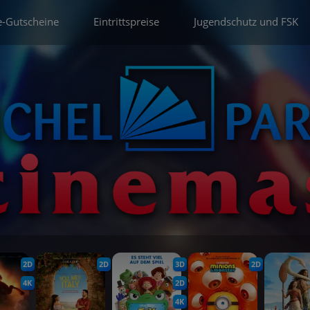
e-Gutscheine
Eintrittspreise
Jugendschutz und FSK
2D
2D
3D
2D
4K
2D
4K