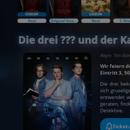
Neu!
Original Versions
Neu!
3. Wo
Die drei ??? und der 
Regie: Tim Dün
Wir feiern 
Eintritt 3, 50
Die drei be
sich gruseli
entwendet w
geraten, find
Detektive.
Ticket