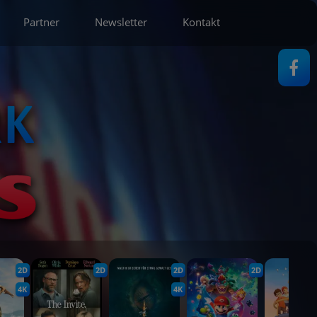
Partner
Newsletter
Kontakt
2D
2D
2D
2D
4K
4K