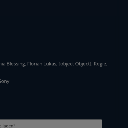
ia Blessing, Florian Lukas, [object Object], Regie,
Sony
e laden?