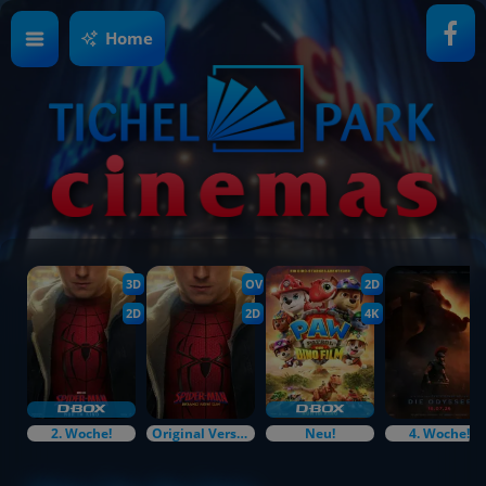
Home
3D
OV
2D
2D
2D
4K
2. Woche!
Original Versions
Neu!
4. Woche!