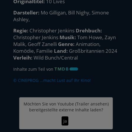
Originaltitel:
10 Lives
Darsteller:
Mo Gilligan, Bill Nighy, Simone
Ashley,
Regie:
Christopher Jenkins
Drehbuch:
Christopher Jenkins
Musik:
Tom Howe, Zayn
Malik, Geoff Zanelli
Genre:
Animation,
Komödie, Familie
Land:
Großbritannien 2024
Verleih:
Wild Bunch/Central
Inhalte zum Teil von
© CINEPROG ...macht Lust auf Ihr Kino!
Möchten Sie von
Youtube (Trailer ansehen)
bereitgestellte externe Inhalte laden?
Ja