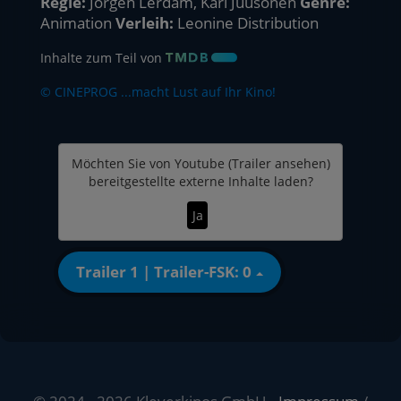
Regie:
Jorgen Lerdam, Kari Juusonen
Genre:
Animation
Verleih:
Leonine Distribution
Inhalte zum Teil von
© CINEPROG ...macht Lust auf Ihr Kino!
Möchten Sie von
Youtube (Trailer ansehen)
bereitgestellte externe Inhalte laden?
Ja
Trailer 1 | Trailer-FSK: 0