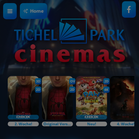
Home
3D
OV
2D
2D
2D
4K
2. Woche!
Original Versions
Neu!
4. Woche!