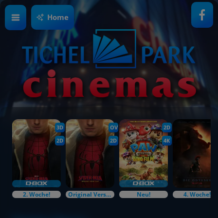
Home
3D
OV
2D
2D
2D
4K
2. Woche!
Original Versions
Neu!
4. Woche!