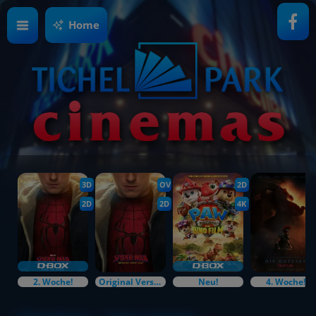
Home
3D
OV
2D
2D
2D
4K
2. Woche!
Original Versions
Neu!
4. Woche!