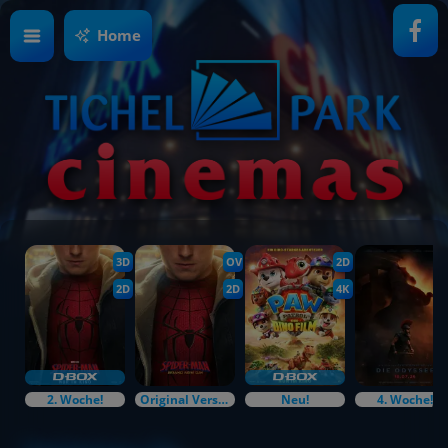
Home
3D
OV
2D
2D
2D
4K
2. Woche!
Original Versions
Neu!
4. Woche!