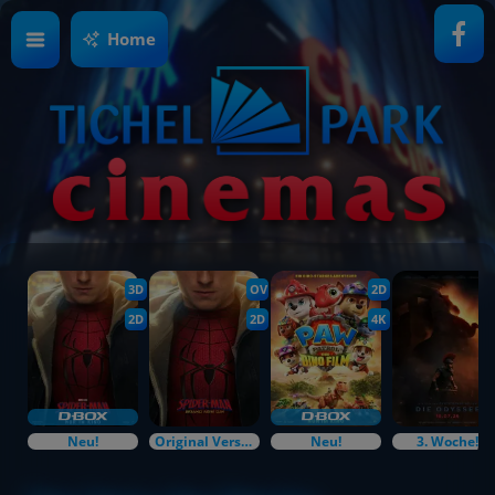
Home
3D
OV
2D
2D
2D
4K
Neu!
Original Versions
Neu!
3. Woche!