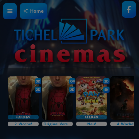
Home
3D
OV
2D
2D
2D
4K
2. Woche!
Original Versions
Neu!
4. Woche!