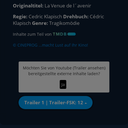
Originaltitel:
La Venue de l´avenir
Regie:
Cedric Klapisch
Drehbuch:
Cédric
Klapisch
Genre:
Tragikomödie
Inhalte zum Teil von
© CINEPROG ...macht Lust auf Ihr Kino!
Möchten Sie von
Youtube (Trailer ansehen)
bereitgestellte externe Inhalte laden?
Ja
Trailer 1 | Trailer-FSK: 12