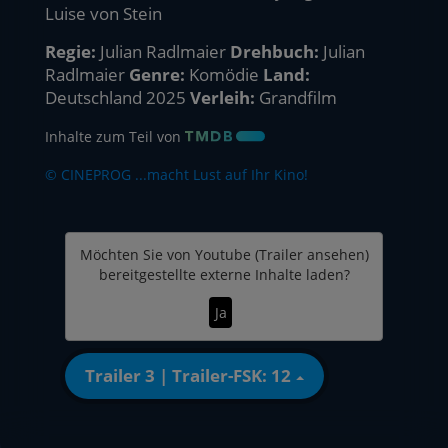
Luise von Stein
Regie:
Julian Radlmaier
Drehbuch:
Julian
Radlmaier
Genre:
Komödie
Land:
Deutschland 2025
Verleih:
Grandfilm
Inhalte zum Teil von
© CINEPROG ...macht Lust auf Ihr Kino!
Möchten Sie von
Youtube (Trailer ansehen)
bereitgestellte externe Inhalte laden?
Ja
Trailer 3 | Trailer-FSK: 12