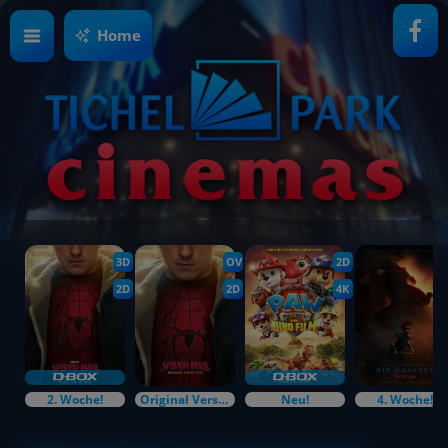
Home
3D
OV
2D
2D
2D
4K
2. Woche!
Original Versions
Neu!
4. Woche!